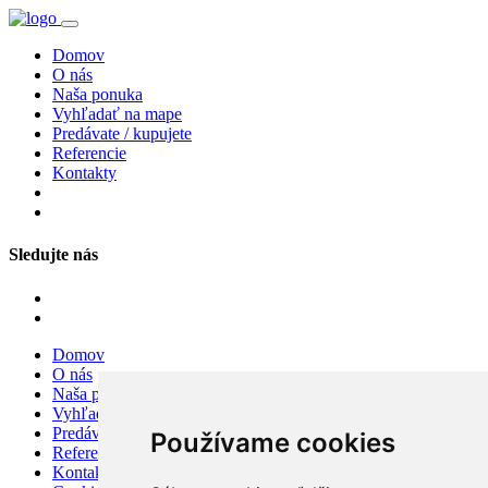
Domov
O nás
Naša ponuka
Vyhľadať na mape
Predávate / kupujete
Referencie
Kontakty
Sledujte nás
Domov
O nás
Naša ponuka
Vyhľadať na mape
Predávate / kupujete
Používame cookies
Referencie
Kontakty